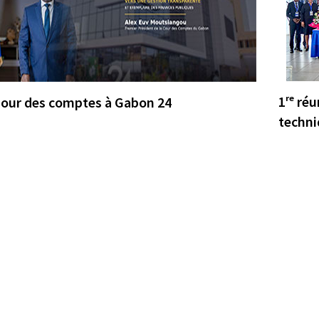
1ʳᵉ ré
Cour des comptes à Gabon 24
techni