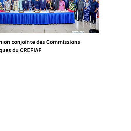
union conjointe des Commissions
Prestati
ques du CREFIAF
comptabl