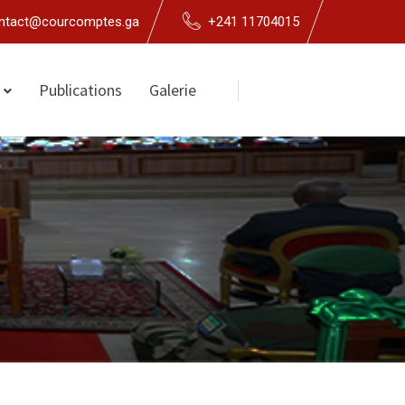
ntact@courcomptes.ga
+241 11704015
Publications
Galerie