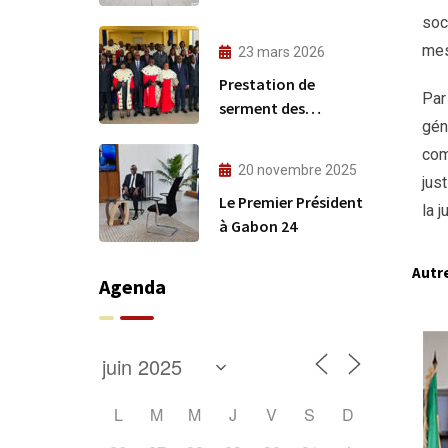
techniques du
soc
CREFIAF
mes
23 mars 2026
Prestation de
Par
serment des
gén
nouveaux
com
comptables publics
20 novembre 2025
jus
Le Premier Président
la 
à Gabon 24
Autre
Agenda
L
M
M
J
V
S
D