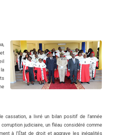
ma,
et
il
 la
ts
me
 cassation, a livré un bilan positif de l’année
a corruption judiciaire, un fléau considéré comme
ent à l’État de droit et aggrave les inégalités