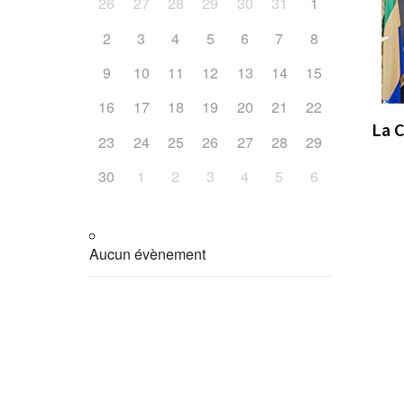
26
27
28
29
30
31
1
2
3
4
5
6
7
8
9
10
11
12
13
14
15
16
17
18
19
20
21
22
a Cour des comptes du Gabon au XXVe
La 
23
24
25
26
27
28
29
30
1
2
3
4
5
6
Aucun évènement