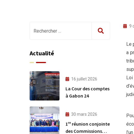
9 
Le 
Actualité
a p
tri
supé
Loi
16 juillet 2026
d’é
La Cour des comptes
judi
à Gabon 24
30 mars 2026
Pou
1ʳᵉ réunion conjointe
éco
des Commissions
l’u