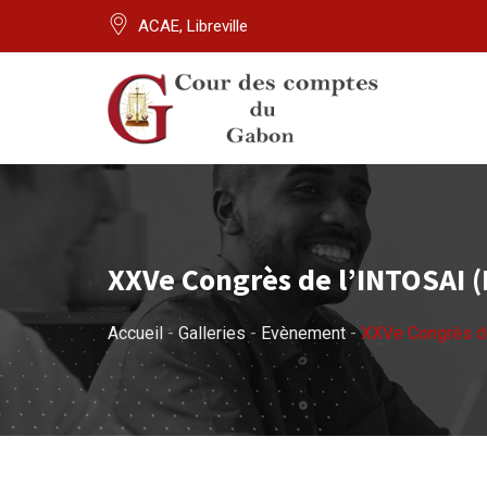
Skip
ACAE, Libreville
to
content
XXVe Congrès de l’INTOSAI 
Accueil
-
Galleries
-
Evènement
-
XXVe Congrès d