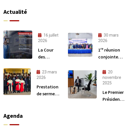
Actualité
16 juillet
30 mars
2026
2026
La Cour
1ʳᵉ réunion
des
conjointe
comptes à
des
Gabon 24
Commissions
23 mars
20
techniques
2026
novembre
2025
du CREFIAF
Prestation
Le Premier
de serment
Président à
des
Gabon 24
nouveaux
comptables
Agenda
publics