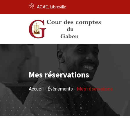
Skip
ACAE, Libreville
to
content
Mes réservations
Accueil
-
Évènements
-
Mes réservations