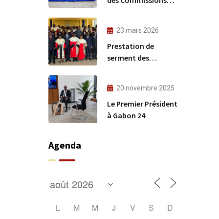
techniques du
CREFIAF
23 mars 2026
Prestation de
serment des
nouveaux
comptables publics
20 novembre 2025
Le Premier Président
à Gabon 24
Agenda
L
M
M
J
V
S
D