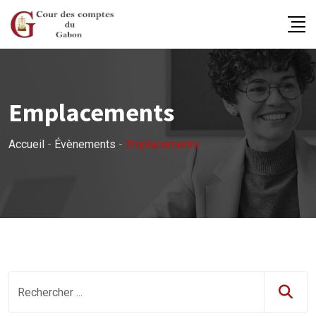
Skip
to
content
Emplacements
Accueil
-
Évènements
-
Emplacements