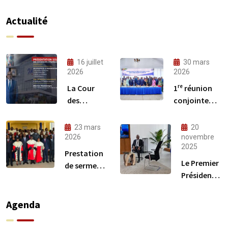
Actualité
16 juillet
30 mars
2026
2026
La Cour
1ʳᵉ réunion
des
conjointe
comptes à
des
Gabon 24
Commissions
23 mars
20
techniques
2026
novembre
2025
du CREFIAF
Prestation
Le Premier
de serment
Président à
des
Gabon 24
nouveaux
comptables
Agenda
publics